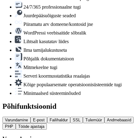
24/7/365 professionaalne tugi
Juurdepääsuõiguste seaded
Piiramatu arv domeene/kontosid jne
WordPressi veebisaitide sõbralik
Lihtsalt kasutatav liides
Ilma tarnijalukustuseta
Põhjalik dokumentatsioon
Mitmekeelne tugi
Serveri koormusstatistika reaalajas
Kõige populaarsemate operatsioonisüsteemide tugi
Minimaalsed süsteeminõuded
Põhifunktsioonid
Varundamine
E-post
Failihaldur
SSL
Tulemüür
Andmebaasid
PHP
Tööde ajastaja