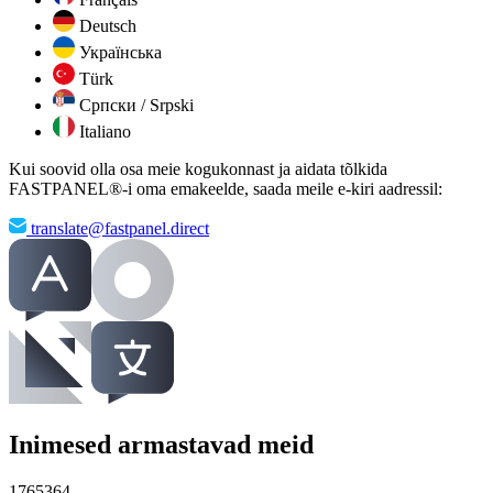
Deutsch
Українська
Türk
Српски / Srpski
Italiano
Kui soovid olla osa meie kogukonnast ja aidata tõlkida
FASTPANEL®-i oma emakeelde, saada meile e-kiri aadressil:
translate@fastpanel.direct
Inimesed armastavad meid
1765364