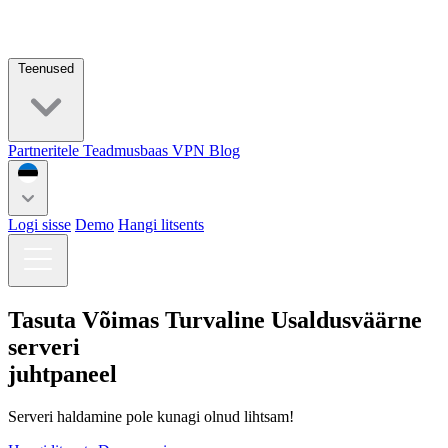
Teenused
Partneritele
Teadmusbaas
VPN
Blog
Logi sisse
Demo
Hangi litsents
Tasuta
Võimas
Turvaline
Usaldusväärne
serveri
juhtpaneel
Serveri haldamine pole kunagi olnud lihtsam!