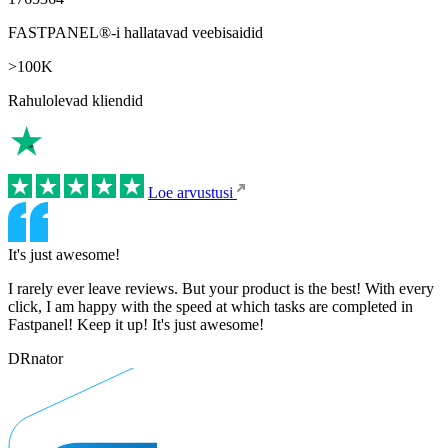
FASTPANEL®-i hallatavad veebisaidid
>100K
Rahulolevad kliendid
Loe arvustusi
It's just awesome!
I rarely ever leave reviews. But your product is the best! With every
click, I am happy with the speed at which tasks are completed in
Fastpanel! Keep it up! It's just awesome!
DRnator