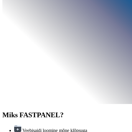
Miks FASTPANEL
?
Veebisaidi loomine mõne klõpsuga