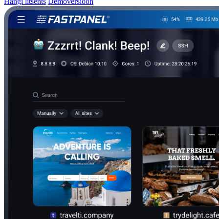
Hangi litsents
Demoversioon