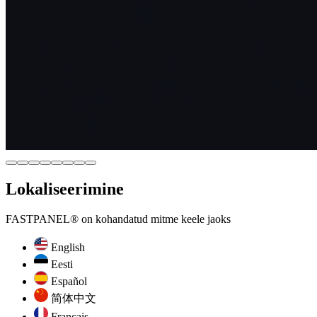
Lokaliseerimine
FASTPANEL® on kohandatud mitme keele jaoks
English
Eesti
Español
简体中文
Français