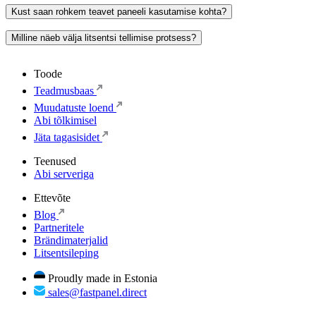
Kust saan rohkem teavet paneeli kasutamise kohta?
Milline näeb välja litsentsi tellimise protsess?
Toode
Teadmusbaas
Muudatuste loend
Abi tõlkimisel
Jäta tagasisidet
Teenused
Abi serveriga
Ettevõte
Blog
Partneritele
Brändimaterjalid
Litsentsileping
Proudly made in Estonia
sales@fastpanel.direct