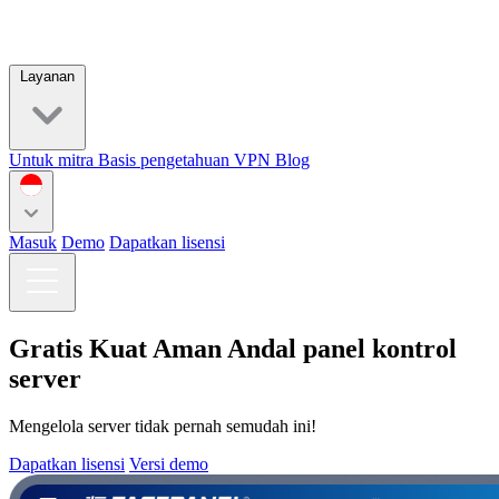
Layanan
Untuk mitra
Basis pengetahuan
VPN
Blog
Masuk
Demo
Dapatkan lisensi
Gratis
Kuat
Aman
Andal
panel kontrol
server
Mengelola server tidak pernah semudah ini!
Dapatkan lisensi
Versi demo