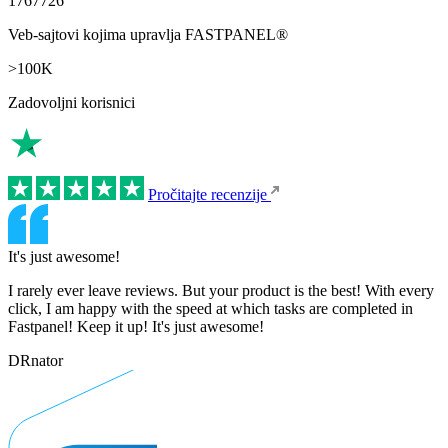
1767726
Veb-sajtovi kojima upravlja FASTPANEL®
>100K
Zadovoljni korisnici
Pročitajte recenzije
It's just awesome!
I rarely ever leave reviews. But your product is the best! With every
click, I am happy with the speed at which tasks are completed in
Fastpanel! Keep it up! It's just awesome!
DRnator