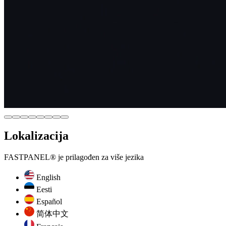
Lokalizacija
FASTPANEL® je prilagođen za više jezika
English
Eesti
Español
简体中文