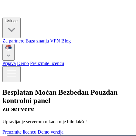
Usluge
Za partnere
Baza znanja
VPN
Blog
Prijava
Demo
Preuzmite licencu
Besplatan
Moćan
Bezbedan
Pouzdan
kontrolni panel
za servere
Upravljanje serverom nikada nije bilo lakše!
Preuzmite licencu
Demo verzija