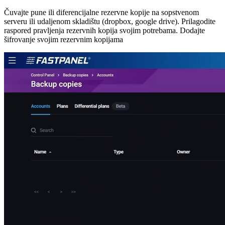
Čuvajte pune ili diferencijalne rezervne kopije na sopstvenom
serveru ili udaljenom skladištu (dropbox, google drive). Prilagodite
raspored pravljenja rezervnih kopija svojim potrebama. Dodajte
šifrovanje svojim rezervnim kopijama