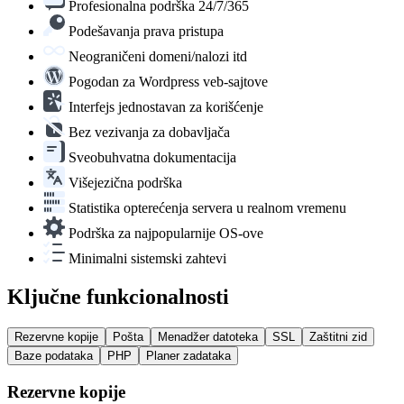
Profesionalna podrška 24/7/365
Podešavanja prava pristupa
Neograničeni domeni/nalozi itd
Pogodan za Wordpress veb-sajtove
Interfejs jednostavan za korišćenje
Bez vezivanja za dobavljača
Sveobuhvatna dokumentacija
Višejezična podrška
Statistika opterećenja servera u realnom vremenu
Podrška za najpopularnije OS-ove
Minimalni sistemski zahtevi
Ključne funkcionalnosti
Rezervne kopije
Pošta
Menadžer datoteka
SSL
Zaštitni zid
Baze podataka
PHP
Planer zadataka
Rezervne kopije