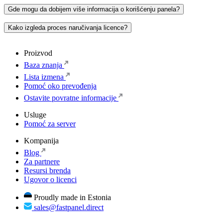
Gde mogu da dobijem više informacija o korišćenju panela?
Kako izgleda proces naručivanja licence?
Proizvod
Baza znanja
Lista izmena
Pomoć oko prevođenja
Ostavite povratne informacije
Usluge
Pomoć za server
Kompanija
Blog
Za partnere
Resursi brenda
Ugovor o licenci
Proudly made in Estonia
sales@fastpanel.direct